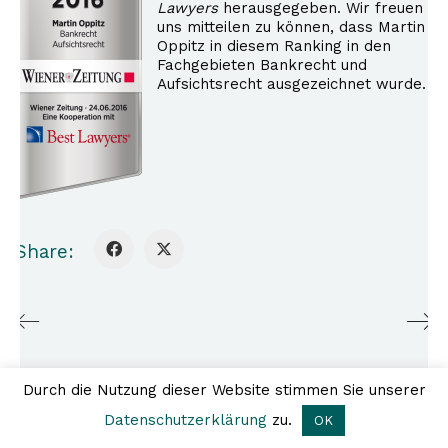
Lawyers
herausgegeben.
Wir freuen
uns mitteilen zu können, dass Martin
Oppitz in diesem Ranking in den
Fachgebieten Bankrecht und
Aufsichtsrecht ausgezeichnet wurde.
Share:
A2O.legal
Ebendorferstraße 6/10, 1010
Kontakt
Impressum
Wien
Datenschutz
T +43 1 308 25 80 |
Durch die Nutzung dieser Website stimmen Sie unserer
office@a2o.legal
Datenschutzerklärung
zu.
OK